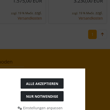
1.575,00 EUR
3.230,00 EUR
zzgl.
zzgl.
zzgl. 19 % MwSt.
zzgl. 19 % MwSt.
Versandkosten
Versandkosten
1
hoden
ALLE AKZEPTIEREN
NUR NOTWENDIGE
Einstellungen anpassen