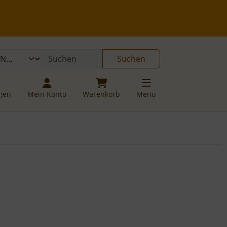
 öffnen.
gen
Springe zu den allgemeinen Informationen
Suchen
ngen
Mein Konto
Warenkorb
Menü