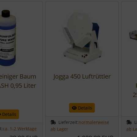
einiger Baum
Jogga 450 Luftrüttler
H 0,95 Liter
2
Details
Details
Lieferzeit:
normalerweise
L
t:
ca. 1-2 Werktage
ab Lager
ab L