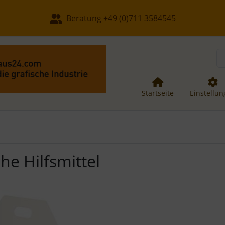
, Seite aktualisieren (F5-Taste) und mit Tab-Taste Navigation
nge zum Login-Button
Springe zum Button für Einstellun
Beratung +49 (0)711 3584545
Startseite
Einstellu
he Hilfsmittel