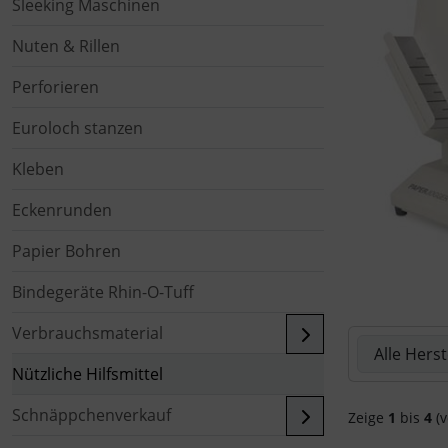
Sleeking Maschinen
Nuten & Rillen
Perforieren
Euroloch stanzen
Kleben
Eckenrunden
Papier Bohren
Bindegeräte Rhin-O-Tuff
Verbrauchsmaterial
Hier können 
Nützliche Hilfsmittel
Schnäppchenverkauf
Zeige
1
bis
4
(v