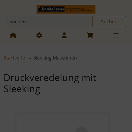
Diese Sprungnavigation (skip link) ist jederzeit zu erreichen
Sprungnavigation
Springe zur Navigation
Springe zum Inhalt
Spri
Suchen
Startseite
Sleeking Maschinen
Druckveredelung mit
Sleeking