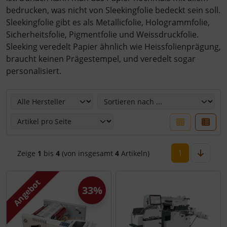
bedrucken, was nicht von Sleekingfolie bedeckt sein soll.
Sleekingfolie gibt es als Metallicfolie, Hologrammfolie,
Sicherheitsfolie, Pigmentfolie und Weissdruckfolie.
Sleeking veredelt Papier ähnlich wie Heissfolienprägung,
braucht keinen Prägestempel, und veredelt sogar
personalisiert.
Hier können Sie die nachfolgenden Artikel umsortieren u
1
Zeige
1
bis
4
(von insgesamt
4
Artikeln)
Angebot
33%