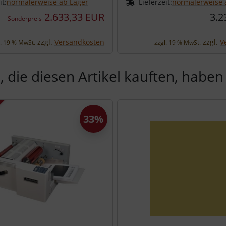
it:
normalerweise ab Lager
Lieferzeit:
normalerweise 
2.633,33 EUR
3.2
Sonderpreis
zzgl.
Versandkosten
zzgl.
V
l. 19 % MwSt.
zzgl. 19 % MwSt.
 die diesen Artikel kauften, haben 
Produktslider - navigieren Sie mit der Tab-Taste zu den einzel
33%