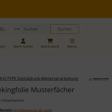
 öffnen.
gen
Springe zu den allgemeinen Informationen
Suchen
ngen
Mein Konto
Warenkorb
Menü
or-Button" nutzen, um zwischen den Bildern zu navigieren. Z
-O-TYPE Digitaldruck-Weiterverarbeitung
ekingfolie Musterfächer
:
Folienfaecher
ferzeit:
normalerweise ab Lager