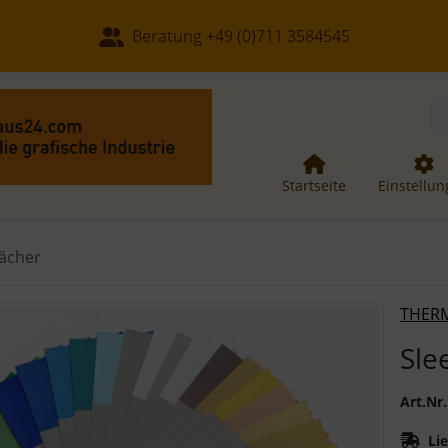
, Seite aktualisieren (F5-Taste) und mit Tab-Taste Navigation
nge zum Login-Button
Springe zum Button für Einstellun
Beratung +49 (0)711 3584545
Startseite
Einstellu
fächer
 ein Produktbild existiert, können Sie die "Zurück-" und "V
THERM
Sle
Art.Nr.
Lie