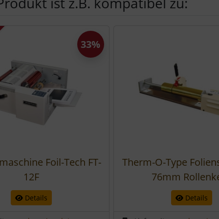
Produkt ist z.B. kompatibel zu:
Produktslider - navigieren Sie mit der Tab-Taste zu den einzel
33%
maschine Foil-Tech FT-
Therm-O-Type Folien
12F
76mm Rollenk
Details
Details