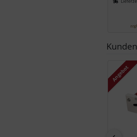
Lieferze
zzg
Kunden,
Es folgt ein 
Angebot
zurück