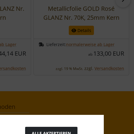
GLANZ Nr.
Metallicfolie GOLD Rosé
rn
GLANZ Nr. 70K, 25mm Kern
Details
ab Lager
Lieferzeit:
normalerweise ab Lager
44,14 EUR
133,00 EUR
ab
ersandkosten
zzgl.
Versandkosten
zzgl. 19 % MwSt.
hoden
ALLE AKZEPTIEREN