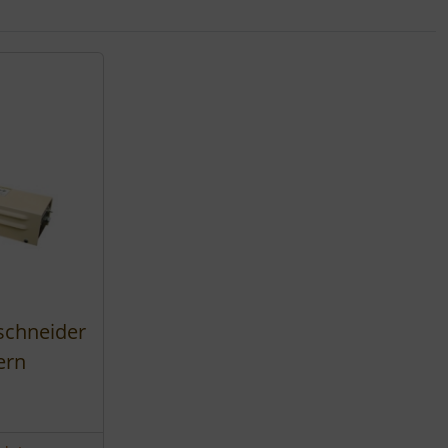
nen Artikeln.
schneider
ern