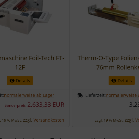
maschine Foil-Tech FT-
Therm-O-Type Folien
12F
76mm Rollenk
Details
Details
it:
normalerweise ab Lager
Lieferzeit:
normalerweise 
2.633,33 EUR
3.2
Sonderpreis
zzgl.
Versandkosten
zzgl.
V
l. 19 % MwSt.
zzgl. 19 % MwSt.