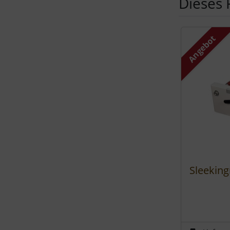
Dieses 
Es folgt ein 
Angebot
Sleeking