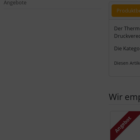
Angebote
Produktb
Produ
Der Therm-
Druckverede
Die Kategor
Diesen Arti
Wir emp
Es folgt ein 
Angebot