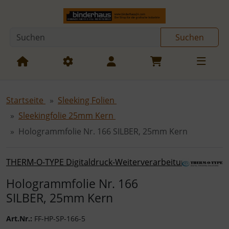
Diese Sprungnavigation (skip link) ist jederzeit zu erreichen
Sprungnavigation
Springe zur Navigation
Springe zum Inhalt
Spri
Suchen
Startseite
Sleeking Folien
Sleekingfolie 25mm Kern
Hologrammfolie Nr. 166 SILBER, 25mm Kern
THERM-O-TYPE Digitaldruck-Weiterverarbeitung
Hologrammfolie Nr. 166
SILBER, 25mm Kern
Art.Nr.:
FF-HP-SP-166-5