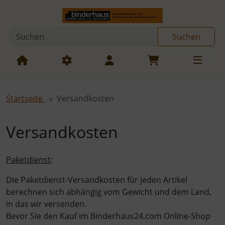
Diese Sprungnavigation (skip link) ist jederzeit zu erreichen
Sprungnavigation
Springe zur Navigation
Springe zum Inhalt
Spri
Suchen
Startseite
Versandkosten
Versandkosten
Paketdienst
:
Die Paketdienst-Versandkosten für jeden Artikel
berechnen sich abhängig vom Gewicht und dem Land,
in das wir versenden.
Bevor Sie den Kauf im Binderhaus24.com Online-Shop