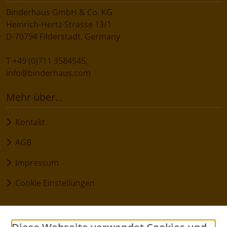
Binderhaus GmbH & Co. KG
Heinrich-Hertz-Strasse 13/1
D-70794 Filderstadt, Germany
T +49 (0)711 3584545,
info@binderhaus.com
Mehr über...
Kontakt
AGB
Impressum
Cookie Einstellungen
Informationen