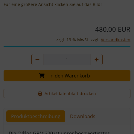
Für eine größere Ansicht klicken Sie auf das Bild!
480,00 EUR
zzgl. 19 % MwSt. zzgl.
Versandkosten
In den Warenkorb
Artikeldatenblatt drucken
Produktbeschreibung
Downloads
Produktbeschreibung
Die Cyklos GPM 320 ist unser hochwertigstes