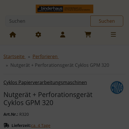
Diese Sprungnavigation (skip link) ist jederzeit zu erreichen
Sprungnavigation
Springe zur Navigation
Springe zum Inhalt
Spri
Suchen
Startseite
Perforieren
Nutgerät + Perforationsgerät Cyklos GPM 320
Cyklos Papierverarbeitungsmaschinen
Nutgerät + Perforationsgerät
Cyklos GPM 320
Art.Nr.:
R320
Lieferzeit:
ca. 4 Tage