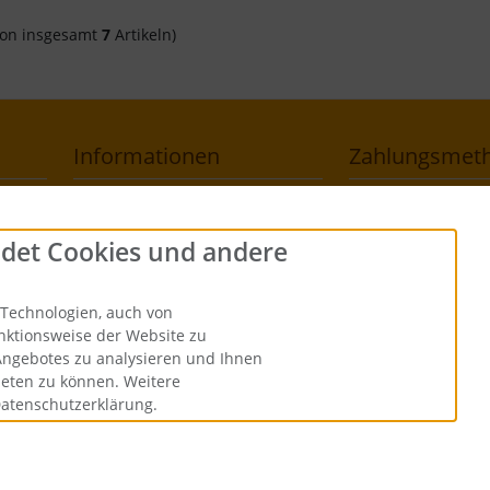
on insgesamt
7
Artikeln)
Informationen
Zahlungsmet
Versandkosten
det Cookies und andere
Datenschutz
Technologien, auch von
unktionsweise der Website zu
Angebotes zu analysieren und Ihnen
ieten zu können. Weitere
Datenschutzerklärung.
sandkosten
. Die durchgestrichenen Preise entsprechen dem bisher
Binderhaus Online Shop © 2026 | Template © 2026 by Karl
i
alla eCommerce Shopsoftware © 2009-2026