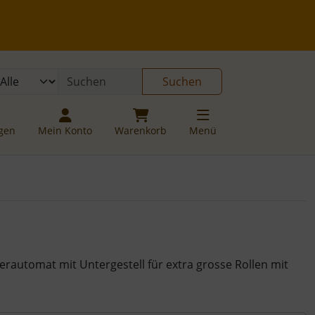
 öffnen.
gen
Springe zu den allgemeinen Informationen
Suchen
ngen
Mein Konto
Warenkorb
Menü
rautomat mit Untergestell für extra grosse Rollen mit