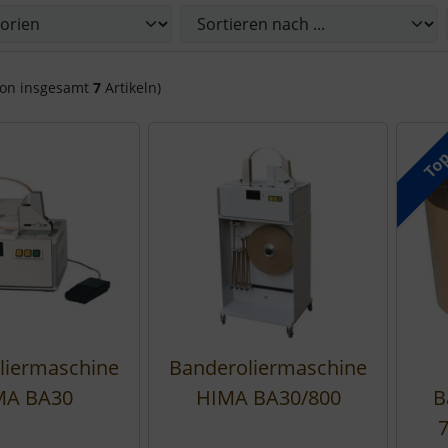
Sie die nachfolgenden Artikel umsortieren und zwischen ein
on insgesamt
7
Artikeln)
To
liermaschine
Banderoliermaschine
MA BA30
HIMA BA30/800
B