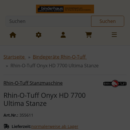
Diese Sprungnavigation (skip link) ist jederzeit zu erreichen
Sprungnavigation
Springe zur Navigation
Springe zum Inhalt
Spri
Suchen
Startseite
Bindegeräte Rhin-O-Tuff
Rhin-O-Tuff Onyx HD 7700 Ultima Stanze
Rhin-O-Tuff Stanzmaschine
Rhin-O-Tuff Onyx HD 7700
Ultima Stanze
Art.Nr.:
355611
Lieferzeit:
normalerweise ab Lager