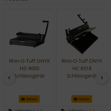
Es folgt ein Produktslider - navigieren Sie mit der Tab-Tast
Rhin-O-Tuff ONYX
Rhin-O-Tuff ONYX
HD 8000
HC 8318
Schliessgerät
Schliessgerät
zurück
vor
Details
Details
Lieferzeit:
ca. 1-2
Lieferzeit:
ca. 1-2